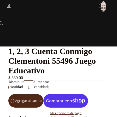
Total de
artículos
en el
carrito: 0
Cuenta
Otras opciones de inicio de sesión
Pedidos
Perfil
1, 2, 3 Cuenta Conmigo
Clementoni 55496 Juego
Educativo
$ 339.00
Disminuir
Aumentar
cantidad
cantidad
Agregar al carrito
Más opciones de pago