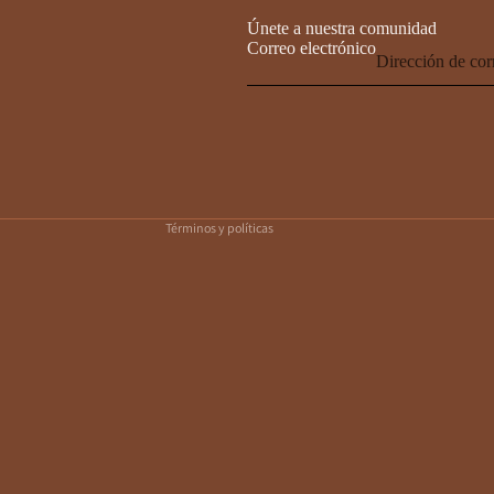
Únete a nuestra comunidad
Correo electrónico
Política de privacidad
Política de reembolso
Términos del servicio
Política de envío
Información de contacto
Términos y políticas