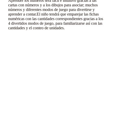
Aprender los números será fácil e intuitivo gracias a las
cartas con números y a los dibujos para asociar; muchos
números y diferentes modos de juego para divertirse y
aprender a contar.El niño tendrá que emparejar las fichas
numéricas con las cantidades correspondientes gracias a los
4 divertidos modos de juego, para familiarizarse así con las
cantidades y el conteo de unidades.