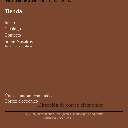
Horario de atención:
10:00 - 20:00
 de privacidad
Tienda
 de reembolso
 del servicio
Inicio
 de envío
Catálogo
Contacto
ión de contacto
Sobre Nosotros
Términos y políticas
Política de privacidad
Política de reembolso
Términos del servicio
Únete a nuestra comunidad
Política de envío
Correo electrónico
Información de contacto
© 2026
Herramientas Inteligentes
,
Tecnología de Shopify
Términos y políticas